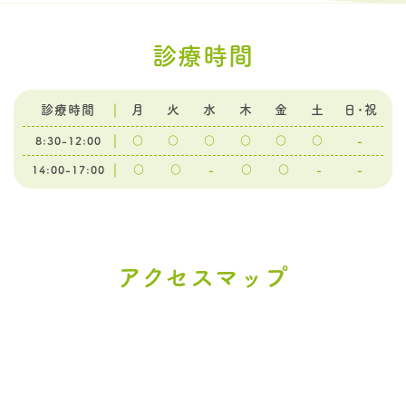
診療時間
診療時間
月
火
水
木
金
土
日･祝
8:30-12:00
○
○
○
○
○
○
-
14:00-17:00
○
○
-
○
○
-
-
アクセスマップ