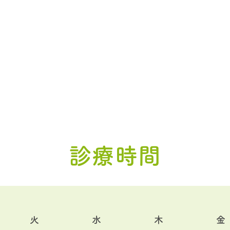
診療時間
火
水
木
金