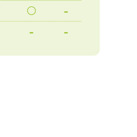
○
-
-
-